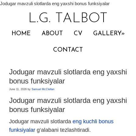
Jodugar mavzuli slotlarda eng yaxshi bonus funksiyalar
L.G. TALBOT
HOME
ABOUT
CV
GALLERY
CONTACT
Jodugar mavzuli slotlarda eng yaxshi
bonus funksiyalar
June 11, 2026
by
Samuel McClellan
Jodugar mavzuli slotlarda eng yaxshi
bonus funksiyalar
Jodugar mavzuli slotlarda
eng kuchli bonus
funksiyalar
g‘alabani tezlashtiradi.